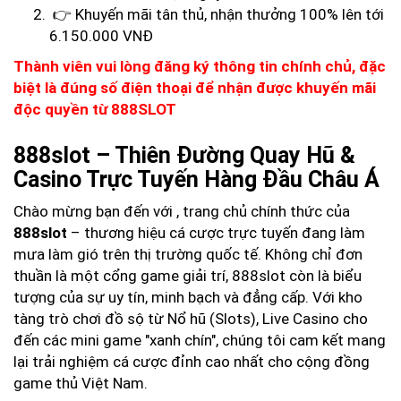
👉 Khuyến mãi tân thủ, nhận thưởng 100% lên tới
6.150.000 VNĐ
Thành viên vui lòng đăng ký thông tin chính chủ, đặc
biệt là đúng số điện thoại để nhận được khuyến mãi
độc quyền từ 888SLOT
888slot – Thiên Đường Quay Hũ &
Casino Trực Tuyến Hàng Đầu Châu Á
Chào mừng bạn đến với
, trang chủ chính thức của
888slot
– thương hiệu cá cược trực tuyến đang làm
mưa làm gió trên thị trường quốc tế. Không chỉ đơn
thuần là một cổng game giải trí, 888slot còn là biểu
tượng của sự uy tín, minh bạch và đẳng cấp. Với kho
tàng trò chơi đồ sộ từ Nổ hũ (Slots), Live Casino cho
đến các mini game "xanh chín", chúng tôi cam kết mang
lại trải nghiệm cá cược đỉnh cao nhất cho cộng đồng
game thủ Việt Nam.