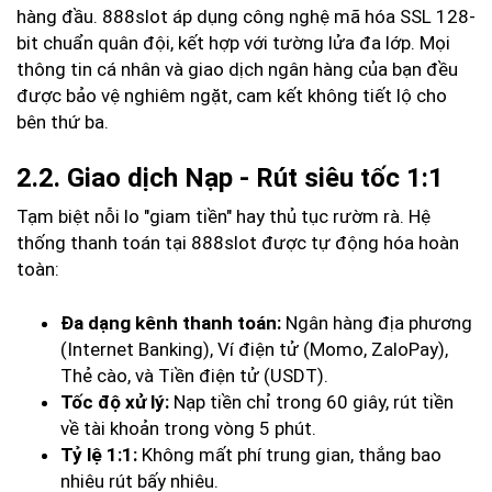
hàng đầu. 888slot áp dụng công nghệ mã hóa SSL 128-
bit chuẩn quân đội, kết hợp với tường lửa đa lớp. Mọi
thông tin cá nhân và giao dịch ngân hàng của bạn đều
được bảo vệ nghiêm ngặt, cam kết không tiết lộ cho
bên thứ ba.
2.2. Giao dịch Nạp - Rút siêu tốc 1:1
Tạm biệt nỗi lo "giam tiền" hay thủ tục rườm rà. Hệ
thống thanh toán tại 888slot được tự động hóa hoàn
toàn:
Đa dạng kênh thanh toán:
Ngân hàng địa phương
(Internet Banking), Ví điện tử (Momo, ZaloPay),
Thẻ cào, và Tiền điện tử (USDT).
Tốc độ xử lý:
Nạp tiền chỉ trong 60 giây, rút tiền
về tài khoản trong vòng 5 phút.
Tỷ lệ 1:1:
Không mất phí trung gian, thắng bao
nhiêu rút bấy nhiêu.