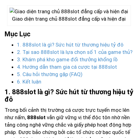
Giao diện trang chủ 888slot đẳng cấp và hiện đại
Mục Lục
1. 888slot là gì? Sức hút từ thương hiệu tỷ đô
2. Tại sao 888slot là lựa chọn số 1 của game thủ?
3. Khám phá kho game đổi thưởng khổng lồ
4. Hướng dẫn tham gia cá cược tại 888slot
5. Câu hỏi thường gặp (FAQ)
6. Kết luận
1. 888slot là gì? Sức hút từ thương hiệu tỷ
đô
Trong bối cảnh thị trường cá cược trực tuyến mọc lên
như nấm,
888slot
vẫn giữ vững vị thế độc tôn nhờ nền
tảng công nghệ vững chắc và giấy phép hoạt động hợp
pháp. Được bảo chứng bởi các tổ chức cờ bạc quốc tế