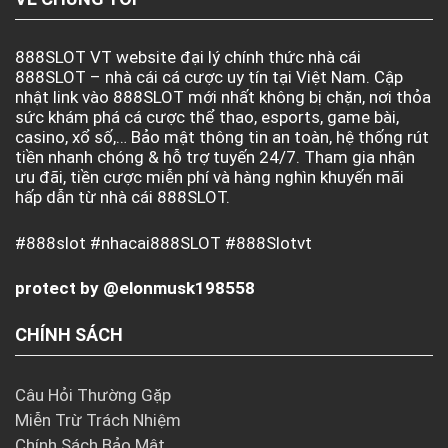
888SLOT VT website đại lý chính thức nhà cái
888SLOT – nhà cái cá cược uy tín tại Việt Nam. Cập
nhật link vào 888SLOT mới nhất không bị chặn, nơi thỏa
sức khám phá cá cược thể thao, esports, game bài,
casino, xổ số,… Bảo mật thông tin an toàn, hệ thống rút
tiền nhanh chóng & hỗ trợ tuyến 24/7. Tham gia nhận
ưu đãi, tiền cược miễn phí và hàng nghìn khuyến mãi
hấp dẫn từ nhà cái 888SLOT.
#888slot #nhacai888SLOT #888Slotvt
protect by @elonmusk198558
CHÍNH SÁCH
Câu Hỏi Thường Gặp
Miễn Trừ Trách Nhiệm
Chính Sách Bảo Mật