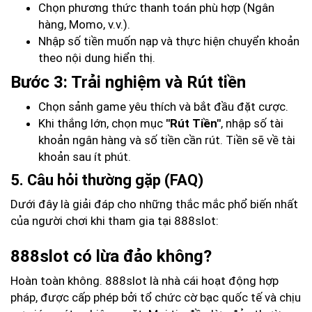
Chọn phương thức thanh toán phù hợp (Ngân
hàng, Momo, v.v.).
Nhập số tiền muốn nạp và thực hiện chuyển khoản
theo nội dung hiển thị.
Bước 3: Trải nghiệm và Rút tiền
Chọn sảnh game yêu thích và bắt đầu đặt cược.
Khi thắng lớn, chọn mục
"Rút Tiền"
, nhập số tài
khoản ngân hàng và số tiền cần rút. Tiền sẽ về tài
khoản sau ít phút.
5. Câu hỏi thường gặp (FAQ)
Dưới đây là giải đáp cho những thắc mắc phổ biến nhất
của người chơi khi tham gia tại 888slot:
888slot có lừa đảo không?
Hoàn toàn không. 888slot là nhà cái hoạt động hợp
pháp, được cấp phép bởi tổ chức cờ bạc quốc tế và chịu