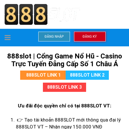
TOGGLE
ĐĂNG NHẬP
ĐĂNG KÝ
NAVIGATION
888slot | Cổng Game Nổ Hũ - Casino
Trực Tuyến Đẳng Cấp Số 1 Châu Á
888SLOT LINK 1
888SLOT LINK 2
888SLOT LINK 3
Ưu đãi độc quyền chỉ có tại 888SLOT VT:
👉 Tạo tài khoản 888SLOT mới thông qua đại lý
888SLOT VT – Nhận ngay 150.000 VNĐ