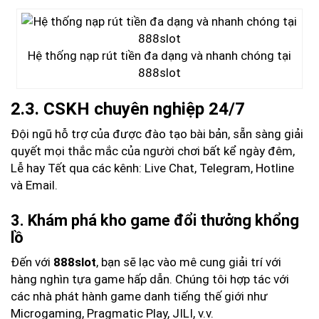
Hệ thống nạp rút tiền đa dạng và nhanh chóng tại
888slot
2.3. CSKH chuyên nghiệp 24/7
Đội ngũ hỗ trợ của
được đào tạo bài bản, sẵn sàng giải
quyết mọi thắc mắc của người chơi bất kể ngày đêm,
Lễ hay Tết qua các kênh: Live Chat, Telegram, Hotline
và Email.
3. Khám phá kho game đổi thưởng khổng
lồ
Đến với
888slot
, bạn sẽ lạc vào mê cung giải trí với
hàng nghìn tựa game hấp dẫn. Chúng tôi hợp tác với
các nhà phát hành game danh tiếng thế giới như
Microgaming, Pragmatic Play, JILI, v.v.