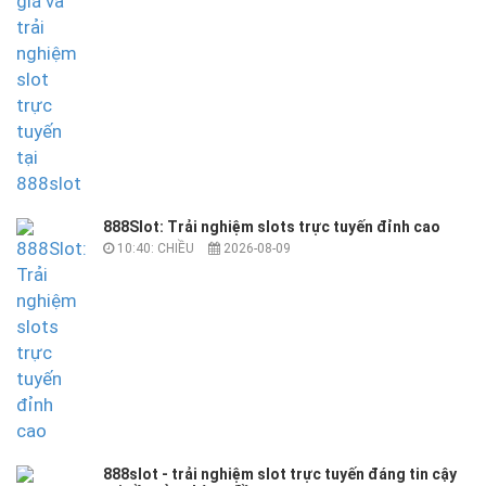
888Slot: Trải nghiệm slots trực tuyến đỉnh cao
10:40: CHIỀU
2026-08-09
888slot - trải nghiệm slot trực tuyến đáng tin cậy