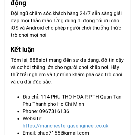
động
Đội ngũ chăm sóc khách hàng 24/7 sẵn sàng giải
đáp mọi thắc mắc. Ứng dụng di động tối ưu cho
iOS và Android cho phép người chơi thưởng thức
trò chơi mọi nơi.
Kết luận
Tóm lại, 888slot mang đến sự đa dạng, độ tin cậy
và cơ hội thắng lớn cho người chơi khắp nơi. Hãy
thử trải nghiệm và tự mình khám phá các trò chơi
và ưu đãi đặc sắc.
Địa chỉ: 114 PHU THO HOA P. PTH Quan Tan
Phu Thanh pho Ho Chi Minh
Phone: 0967316136
Website:
https://manchestergasengineer.co.uk
Email:
phuq7155@gmail.com