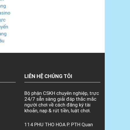
LIÊN HỆ CHÚNG TÔI
Bộ phận CSKH chuyên nghiệp, trực
24/7 sẵn sàng giải đáp thắc mắc
người chơi về cách đăng ký tài
khoản, nạp & rút tiền, luật chơi.
114 PHU THO HOA P. PTH Quan