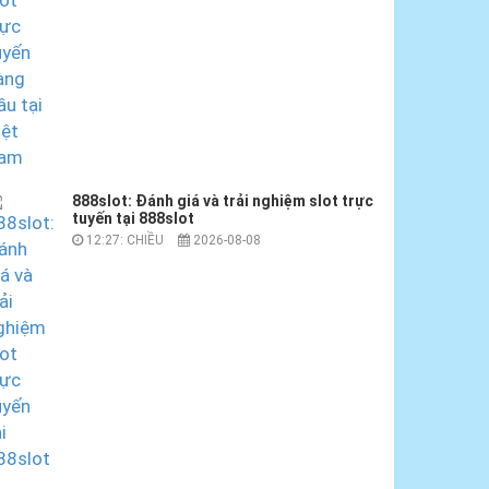
888slot: Đánh giá và trải nghiệm slot trực
tuyến tại 888slot
12:27: CHIỀU
2026-08-08