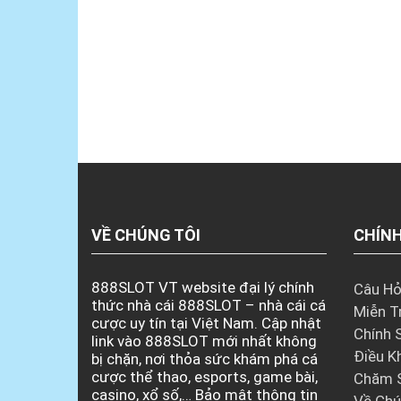
VỀ CHÚNG TÔI
CHÍN
888SLOT VT website đại lý chính
Câu Hỏ
thức nhà cái 888SLOT – nhà cái cá
Miễn T
cược uy tín tại Việt Nam. Cập nhật
Chính 
link vào 888SLOT mới nhất không
Điều K
bị chặn, nơi thỏa sức khám phá cá
cược thể thao, esports, game bài,
Chăm 
casino, xổ số,… Bảo mật thông tin