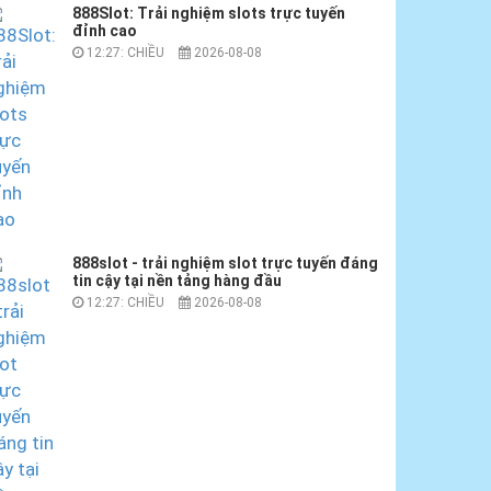
888Slot: Trải nghiệm slots trực tuyến
đỉnh cao
12:27: CHIỀU
2026-08-08
888slot - trải nghiệm slot trực tuyến đáng
tin cậy tại nền tảng hàng đầu
12:27: CHIỀU
2026-08-08