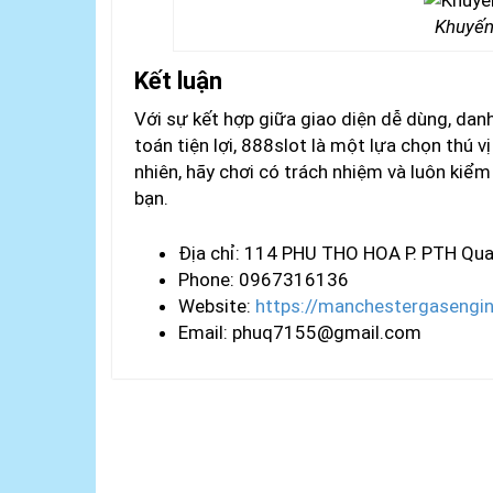
Khuyến
Kết luận
Với sự kết hợp giữa giao diện dễ dùng, dan
toán tiện lợi, 888slot là một lựa chọn thú 
nhiên, hãy chơi có trách nhiệm và luôn kiểm
bạn.
Địa chỉ: 114 PHU THO HOA P. PTH Qua
Phone: 0967316136
Website:
https://manchestergasengin
Email:
phuq7155@gmail.com