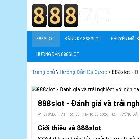
888SLOT
ĐĂNG KÝ 888SLOT
KHUYẾN MÃI 
HƯỚNG DẪN 888SLOT
Trang chủ
\
Hướng Dẫn Cá Cược
\ 888slot - Đ
888slot - Đánh giá và trải ng
888SLOT VT
08 THÁNG 08 2026
HƯỚNG DẪ
Giới thiệu về 888slot
888slot là một nền tảng giải trí trực tuyến