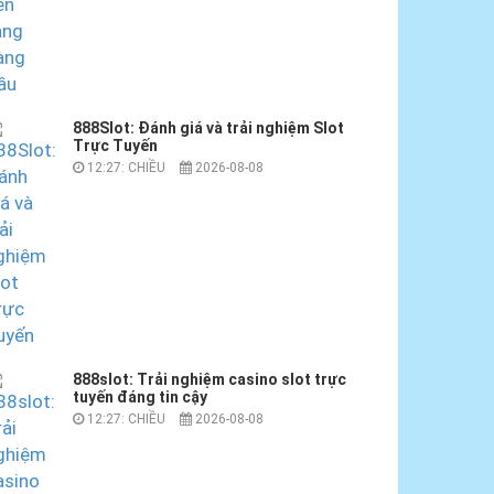
888Slot: Đánh giá và trải nghiệm Slot
Trực Tuyến
12:27: CHIỀU
2026-08-08
888slot: Trải nghiệm casino slot trực
tuyến đáng tin cậy
12:27: CHIỀU
2026-08-08