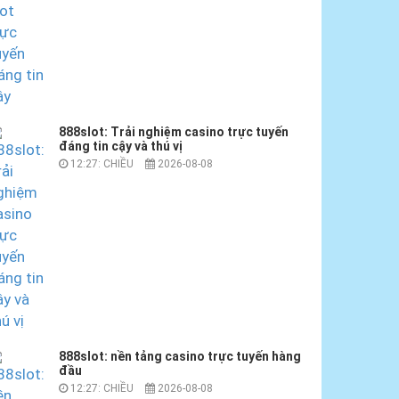
888slot: Trải nghiệm casino trực tuyến
đáng tin cậy và thú vị
12:27: CHIỀU
2026-08-08
888slot: nền tảng casino trực tuyến hàng
đầu
12:27: CHIỀU
2026-08-08