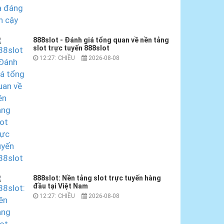
888slot - Đánh giá tổng quan về nền tảng
slot trực tuyến 888slot
12:27: CHIỀU
2026-08-08
888slot: Nền tảng slot trực tuyến hàng
đầu tại Việt Nam
12:27: CHIỀU
2026-08-08