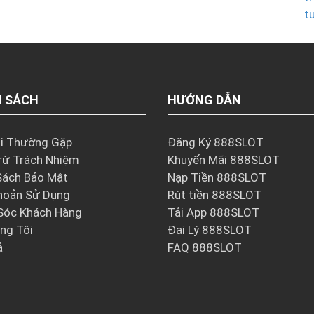
H SÁCH
HƯỚNG DẪN
i Thường Gặp
Đăng Ký 888SLOT
rừ Trách Nhiệm
Khuyến Mãi 888SLOT
Sách Bảo Mật
Nạp Tiền 888SLOT
hoản Sử Dụng
Rút tiền 888SLOT
Sóc Khách Hàng
Tải App 888SLOT
ng Tôi
Đại Lý 888SLOT
ả
FAQ 888SLOT