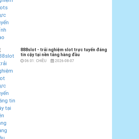
888slot - trải nghiệm slot trực tuyến đáng
tin cậy tại nền tảng hàng đầu
06:01: CHIỀU
2026-08-07