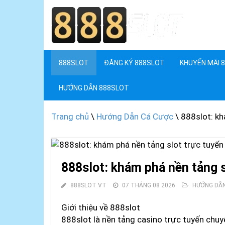
888SLOT
ĐĂNG KÝ 888SLOT
KHUYẾN MÃI 
HƯỚNG DẪN 888SLOT
Trang chủ
\
Hướng Dẫn Cá Cược
\ 888slot: kh
888slot: khám phá nền tảng s
888SLOT VT
07 THÁNG 08 2026
HƯỚNG DẪ
Giới thiệu về 888slot
888slot là nền tảng casino trực tuyến chuyê