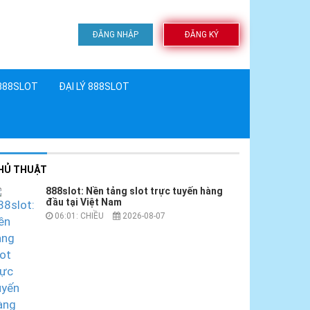
ĐĂNG NHẬP
ĐĂNG KÝ
 888SLOT
ĐẠI LÝ 888SLOT
HỦ THUẬT
888slot: Nền tảng slot trực tuyến hàng
đầu tại Việt Nam
06:01: CHIỀU
2026-08-07