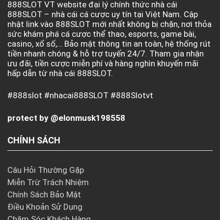
888SLOT VT website đại lý chính thức nhà cái
888SLOT – nhà cái cá cược uy tín tại Việt Nam. Cập
nhật link vào 888SLOT mới nhất không bị chặn, nơi thỏa
sức khám phá cá cược thể thao, esports, game bài,
casino, xổ số,… Bảo mật thông tin an toàn, hệ thống rút
tiền nhanh chóng & hỗ trợ tuyến 24/7. Tham gia nhận
ưu đãi, tiền cược miễn phí và hàng nghìn khuyến mãi
hấp dẫn từ nhà cái 888SLOT.
#888slot #nhacai888SLOT #888Slotvt
protect by @elonmusk198558
CHÍNH SÁCH
Câu Hỏi Thường Gặp
Miễn Trừ Trách Nhiệm
Chính Sách Bảo Mật
Điều Khoản Sử Dụng
Chăm Sóc Khách Hàng