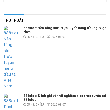
THỦ THUẬT
888slot: Nền tảng slot trực tuyến hàng đầu tại Việt
Nam
05:48: CHIỀU
2026-08-07
888slot: Đánh giá và trải nghiệm slot trực tuyến tại
888slot
05:48: CHIỀU
2026-08-07