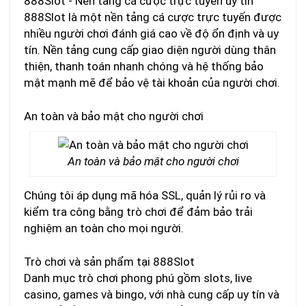
888Slot - Nền tảng cá cược trực tuyến uy tín
888Slot là một nền tảng cá cược trực tuyến được
nhiều người chơi đánh giá cao về độ ổn định và uy
tín. Nền tảng cung cấp giao diện người dùng thân
thiện, thanh toán nhanh chóng và hệ thống bảo
mật mạnh mẽ để bảo vệ tài khoản của người chơi.
An toàn và bảo mật cho người chơi
An toàn và bảo mật cho người chơi
Chúng tôi áp dụng mã hóa SSL, quản lý rủi ro và
kiểm tra công bằng trò chơi để đảm bảo trải
nghiệm an toàn cho mọi người.
Trò chơi và sản phẩm tại 888Slot
Danh mục trò chơi phong phú gồm slots, live
casino, games và bingo, với nhà cung cấp uy tín và