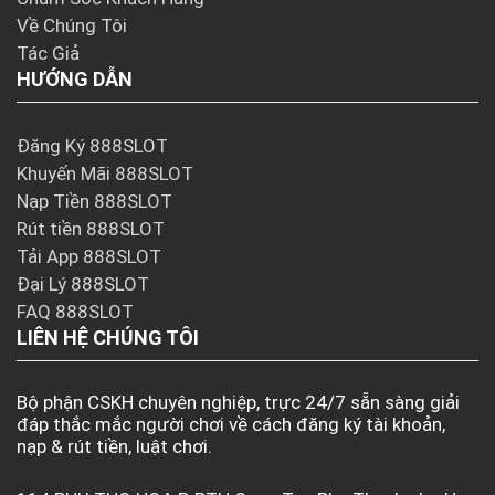
Về Chúng Tôi
Tác Giả
HƯỚNG DẪN
Đăng Ký 888SLOT
Khuyến Mãi 888SLOT
Nạp Tiền 888SLOT
Rút tiền 888SLOT
Tải App 888SLOT
Đại Lý 888SLOT
FAQ 888SLOT
LIÊN HỆ CHÚNG TÔI
Bộ phận CSKH chuyên nghiệp, trực 24/7 sẵn sàng giải
đáp thắc mắc người chơi về cách đăng ký tài khoản,
nạp & rút tiền, luật chơi.