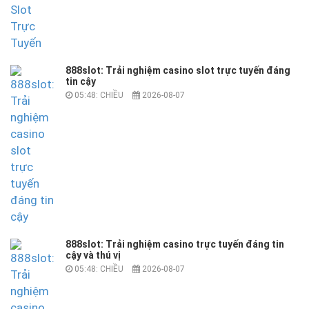
888slot: Trải nghiệm casino slot trực tuyến đáng
tin cậy
05:48: CHIỀU
2026-08-07
888slot: Trải nghiệm casino trực tuyến đáng tin
cậy và thú vị
05:48: CHIỀU
2026-08-07