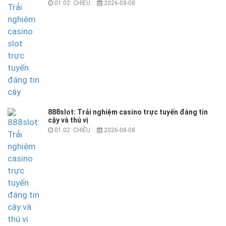
01:02: CHIỀU
2026-08-08
888slot: Trải nghiệm casino trực tuyến đáng tin
cậy và thú vị
01:02: CHIỀU
2026-08-08