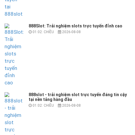
888Slot: Trải nghiệm slots trực tuyến đỉnh cao
01:02: CHIỀU
2026-08-08
888slot - trải nghiệm slot trực tuyến đáng tin cậy
tại nền tảng hàng đầu
01:02: CHIỀU
2026-08-08