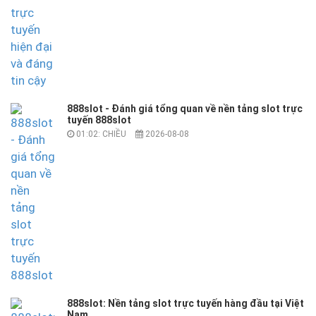
888slot - Đánh giá tổng quan về nền tảng slot trực
tuyến 888slot
01:02: CHIỀU
2026-08-08
888slot: Nền tảng slot trực tuyến hàng đầu tại Việt
Nam