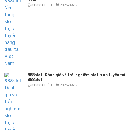
01:02: CHIỀU
2026-08-08
888slot: Đánh giá và trải nghiệm slot trực tuyến tại
888slot
01:02: CHIỀU
2026-08-08