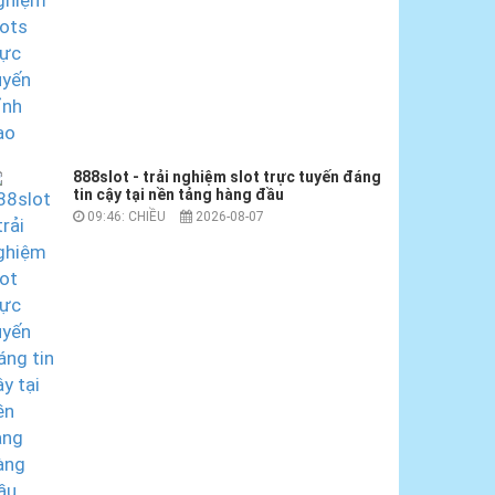
888slot - trải nghiệm slot trực tuyến đáng
tin cậy tại nền tảng hàng đầu
09:46: CHIỀU
2026-08-07