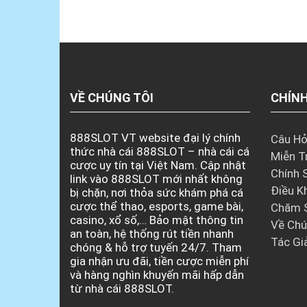
VỀ CHÚNG TÔI
CHÍN
888SLOT VT website đại lý chính
Câu Hỏ
thức nhà cái 888SLOT – nhà cái cá
Miễn T
cược uy tín tại Việt Nam. Cập nhật
Chính 
link vào 888SLOT mới nhất không
Điều K
bị chặn, nơi thỏa sức khám phá cá
cược thể thao, esports, game bài,
Chăm 
casino, xổ số,… Bảo mật thông tin
Về Chú
an toàn, hệ thống rút tiền nhanh
Tác Gi
chóng & hỗ trợ tuyến 24/7. Tham
gia nhận ưu đãi, tiền cược miễn phí
và hàng nghìn khuyến mãi hấp dẫn
từ nhà cái 888SLOT.