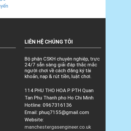
LIÊN HỆ CHÚNG TÔI
Bộ phận CSKH chuyên nghiệp, trực
24/7 sẵn sàng giải đáp thắc mắc
người chơi về cách đăng ký tài
khoản, nạp & rút tiền, luật chơi.
114 PHU THO HOA P. PTH Quan
Tan Phu Thanh pho Ho Chi Minh
Hotline: 0967316136
Email:
phuq7155@gmail.com
Website:
manchestergasengineer.co.uk