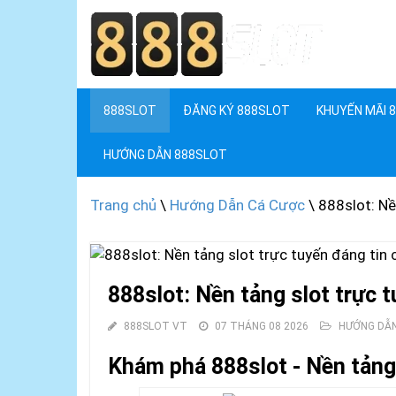
888SLOT
ĐĂNG KÝ 888SLOT
KHUYẾN MÃI 
HƯỚNG DẪN 888SLOT
Trang chủ
\
Hướng Dẫn Cá Cược
\ 888slot: Nề
888slot: Nền tảng slot trực 
888SLOT VT
07 THÁNG 08 2026
HƯỚNG DẪ
Khám phá 888slot - Nền tảng 