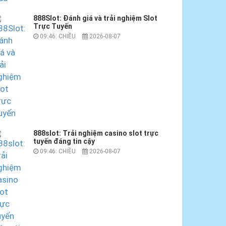
888Slot: Đánh giá và trải nghiệm Slot
Trực Tuyến
09:46: CHIỀU
2026-08-07
888slot: Trải nghiệm casino slot trực
tuyến đáng tin cậy
09:46: CHIỀU
2026-08-07