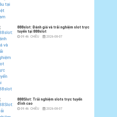
888slot: Đánh giá và trải nghiệm slot trực
tuyến tại 888slot
09:46: CHIỀU
2026-08-07
888Slot: Trải nghiệm slots trực tuyến
đỉnh cao
09:46: CHIỀU
2026-08-07