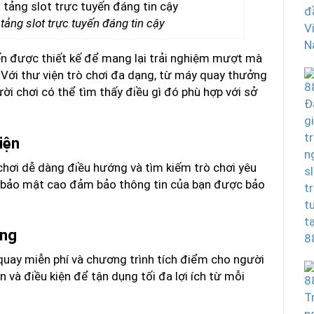
ảng slot trực tuyến đáng tin cậy
yến được thiết kế để mang lại trải nghiệm mượt mà
. Với thư viện trò chơi đa dạng, từ máy quay thưởng
ười chơi có thể tìm thấy điều gì đó phù hợp với sở
iện
 chơi dễ dàng điều hướng và tìm kiếm trò chơi yêu
à bảo mật cao đảm bảo thông tin của bạn được bảo
ởng
quay miễn phí và chương trình tích điểm cho người
và điều kiện để tận dụng tối đa lợi ích từ mỗi