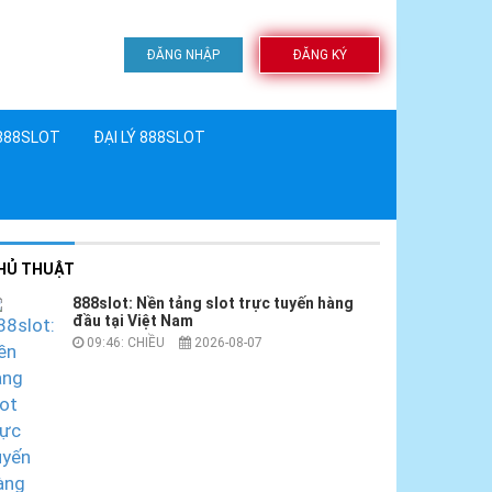
ĐĂNG NHẬP
ĐĂNG KÝ
 888SLOT
ĐẠI LÝ 888SLOT
HỦ THUẬT
888slot: Nền tảng slot trực tuyến hàng
đầu tại Việt Nam
09:46: CHIỀU
2026-08-07