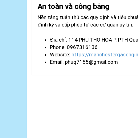
An toàn và công bằng
Nền tảng tuân thủ các quy định và tiêu chu
định kỳ và cấp phép từ các cơ quan uy tín.
Địa chỉ: 114 PHU THO HOA P. PTH Qua
Phone: 0967316136
Website:
https://manchestergasengin
Email:
phuq7155@gmail.com