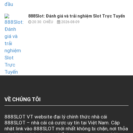
888Slot: Đánh giá và trải nghiệm Slot Trực Tuyến
20:30: CHIỀU
2026-08-09
VỀ CHÚNG TÔI
888SLOT VT website đại lý chính thức nhà cái
888SLOT – nhà cái cá cược uy tín tại Việt Nam. Cập
nhật link vào 888SLOT mới nhất không bị chặn, nơi thỏa