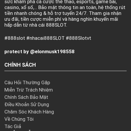
sức khám phá cá cược thể thao, esports, game bài,
casino, xổ số,… Bảo mật thông tin an toàn, hệ thống rút
tiền nhanh chóng & hỗ trợ tuyến 24/7. Tham gia nhận
ưu đãi, tiền cược miễn phí và hàng nghìn khuyến mãi
hấp dẫn từ nhà cái 888SLOT.
#888slot #nhacai888SLOT #888Slotvt
protect by @elonmusk198558
CHÍNH SÁCH
Câu Hỏi Thường Gặp
Miễn Trừ Trách Nhiệm
Chính Sách Bảo Mật
Điều Khoản Sử Dụng
Chăm Sóc Khách Hàng
Về Chúng Tôi
Tác Giả