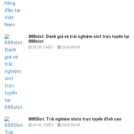
888slot: Đánh giá và trải nghiệm slot trực tuyến tại
888slot
20:30: CHIỀU
2026-08-09
888Slot: Trải nghiệm slots trực tuyến đỉnh cao
20:30: CHIỀU
2026-08-09