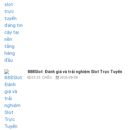
888Slot: Đánh giá và trải nghiệm Slot Trực Tuyến
03:33: CHIỀU
2026-08-08