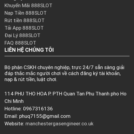
Khuyến Mãi 888SLOT
Nạp Tiền 888SLOT
Rút tiền 888SLOT
Tải App 888SLOT
Đại Lý 888SLOT
FAQ 888SLOT
LIÊN HỆ CHÚNG TÔI
Bộ phận CSKH chuyên nghiệp, trực 24/7 sẵn sàng giải
đáp thắc mắc người chơi về cách đăng ký tài khoản,
nạp & rút tiền, luật chơi.
114 PHU THO HOA P. PTH Quan Tan Phu Thanh pho Ho
Chi Minh
Hotline: 0967316136
Email:
phuq7155@gmail.com
Website:
manchestergasengineer.co.uk