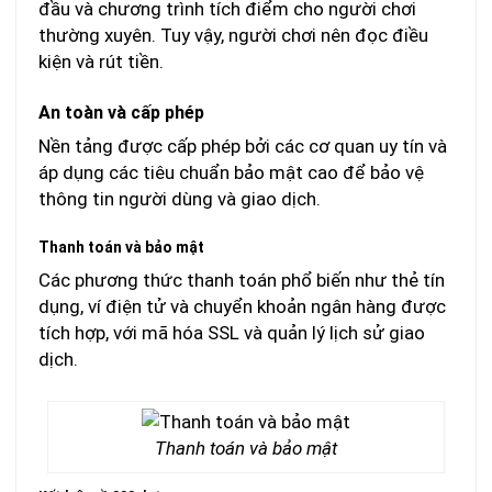
đầu và chương trình tích điểm cho người chơi
thường xuyên. Tuy vậy, người chơi nên đọc điều
kiện và rút tiền.
An toàn và cấp phép
Nền tảng được cấp phép bởi các cơ quan uy tín và
áp dụng các tiêu chuẩn bảo mật cao để bảo vệ
thông tin người dùng và giao dịch.
Thanh toán và bảo mật
Các phương thức thanh toán phổ biến như thẻ tín
dụng, ví điện tử và chuyển khoản ngân hàng được
tích hợp, với mã hóa SSL và quản lý lịch sử giao
dịch.
Thanh toán và bảo mật