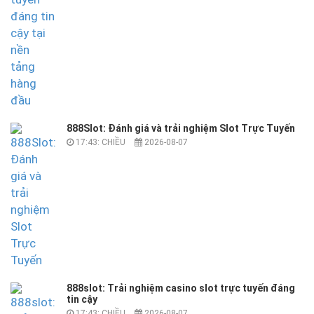
888Slot: Đánh giá và trải nghiệm Slot Trực Tuyến
17:43: CHIỀU
2026-08-07
888slot: Trải nghiệm casino slot trực tuyến đáng
tin cậy
17:43: CHIỀU
2026-08-07