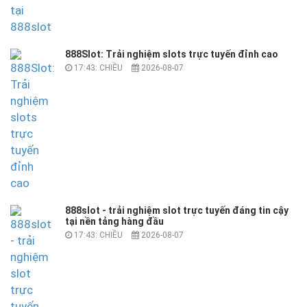
888Slot: Trải nghiệm slots trực tuyến đỉnh cao
17:43: CHIỀU
2026-08-07
888slot - trải nghiệm slot trực tuyến đáng tin cậy
tại nền tảng hàng đầu
17:43: CHIỀU
2026-08-07