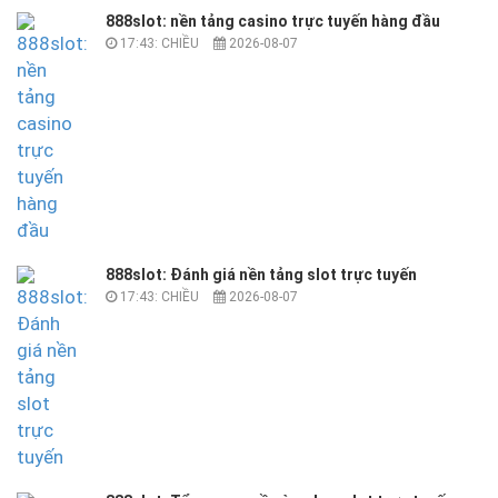
888slot: nền tảng casino trực tuyến hàng đầu
17:43: CHIỀU
2026-08-07
888slot: Đánh giá nền tảng slot trực tuyến
17:43: CHIỀU
2026-08-07