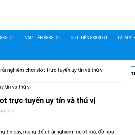
888SLOT
NẠP TIỀN 888SLOT
RÚT TIỀN 888SLOT
TẢI APP
ải nghiệm chơi slot trực tuyến uy tín và thú vị
T
ot trực tuyến uy tín và thú vị
CÁ CƯỢC
áng tin cậy, mang đến trải nghiệm mượt mà, đồ họa